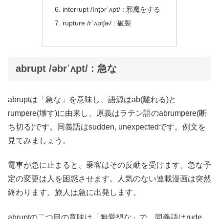
interrupt /ìnṭərˈʌpt/ : 邪魔をする
rupture /rˈʌptʃɚ/ : 破裂
abrupt /əbrˈʌpt/ : 急な
abruptは「急な」を意味し、語源はab(離れる)と
rumpere(壊す)に由来し、原義はラテン語のabrumpere(断
ち切る)です。同義語はsudden, unexpectedです。例文を
見てみましょう。
電車が急に止まると、乗客はその反動を受けます。急な予
定の変更は人を困惑させます。人気のない連載漫画は突然
終わります。旅人は急に出発します。
abruptの二つ目の意味は「無愛想な」で、同義語はrude,