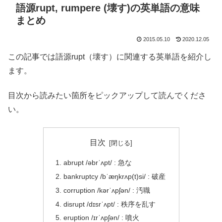
語源rupt, rumpere (壊す)の英単語の意味
まとめ
2015.05.10
2020.12.05
この記事では語源rupt（壊す）に関連する英単語を紹介し
ます。
目次から読みたい箇所をピックアップして読んでくださ
い。
目次
abrupt /əbrˈʌpt/ : 急な
bankruptcy /bˈæŋkrʌp(t)si/ : 破産
corruption /kərˈʌpʃən/ : 汚職
disrupt /dɪsrˈʌpt/ : 秩序を乱す
eruption /ɪrˈʌpʃən/ : 噴火