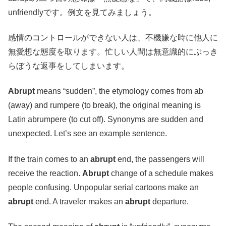
unfriendlyです。例文を見てみましょう。
感情のコントロールができない人は、不機嫌な時に他人に
無愛想な態度を取ります。忙しい人間は無意識的にぶっき
らぼうな返事をしてしまいます。
Abrupt
means “sudden”, the etymology comes from ab
(away) and rumpere (to break), the original meaning is
Latin abrumpere (to cut off). Synonyms are sudden and
unexpected. Let’s see an example sentence.
If the train comes to an
abrupt
end, the passengers will
receive the reaction.
Abrupt
change of a schedule makes
people confusing. Unpopular serial cartoons make an
abrupt
end. A traveler makes an
abrupt
departure.