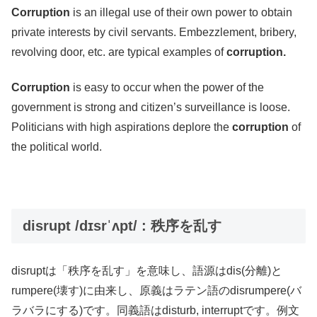
Corruption
is an illegal use of their own power to obtain
private interests by civil servants. Embezzlement, bribery,
revolving door, etc. are typical examples of
corruption.
Corruption
is easy to occur when the power of the
government is strong and citizen’s surveillance is loose.
Politicians with high aspirations deplore the
corruption
of
the political world.
disrupt /dɪsrˈʌpt/ : 秩序を乱す
disruptは「秩序を乱す」を意味し、語源はdis(分離)と
rumpere(壊す)に由来し、原義はラテン語のdisrumpere(バ
ラバラにする)です。同義語はdisturb, interruptです。例文