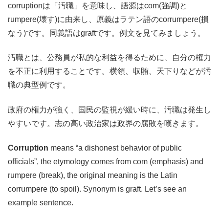
corruptionは「汚職」を意味し、語源はcom(強調)と
rumpere(壊す)に由来し、原義はラテン語のcorrumpere(損
なう)です。同義語はgraftです。例文を見てみましょう。
汚職とは、公務員が私的な利益を得るために、自分の権力
を不正に利用することです。横領、収賄、天下りなどが汚
職の典型例です。
政府の権力が強く、国民の監視が緩い時に、汚職は発生し
やすいです。志の高い政治家は政界の腐敗を嘆きます。
Corruption
means “a dishonest behavior of public
officials”, the etymology comes from com (emphasis) and
rumpere (break), the original meaning is the Latin
corrumpere (to spoil). Synonym is graft. Let’s see an
example sentence.