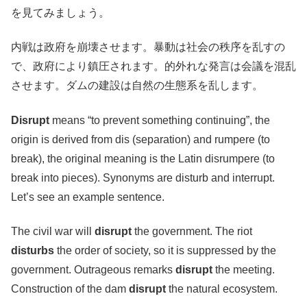
を見てみましょう。
内戦は政府を崩壊させます。暴動は社会の秩序を乱すの
で、政府により鎮圧されます。的外れな発言は会議を混乱
させます。ダムの建設は自然の生態系を乱します。
Disrupt
means “to prevent something continuing”, the
origin is derived from dis (separation) and rumpere (to
break), the original meaning is the Latin disrumpere (to
break into pieces). Synonyms are disturb and interrupt.
Let’s see an example sentence.
The civil war will
disrupt
the government. The riot
disturbs
the order of society, so it is suppressed by the
government. Outrageous remarks
disrupt
the meeting.
Construction of the dam
disrupt
the natural ecosystem.