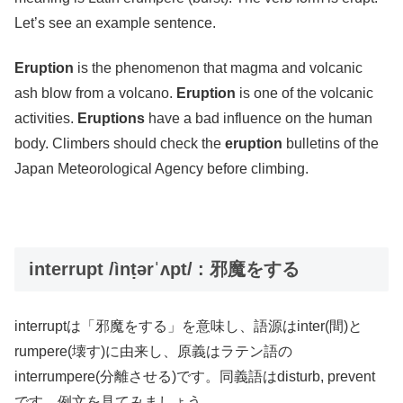
Let’s see an example sentence.
Eruption
is the phenomenon that magma and volcanic
ash blow from a volcano.
Eruption
is one of the volcanic
activities.
Eruptions
have a bad influence on the human
body. Climbers should check the
eruption
bulletins of the
Japan Meteorological Agency before climbing.
interrupt /ìnṭərˈʌpt/ : 邪魔をする
interruptは「邪魔をする」を意味し、語源はinter(間)と
rumpere(壊す)に由来し、原義はラテン語の
interrumpere(分離させる)です。同義語はdisturb, prevent
です。例文を見てみましょう。