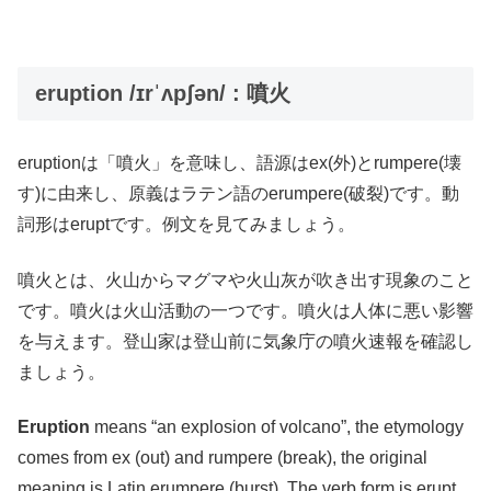
eruption /ɪrˈʌpʃən/ : 噴火
eruptionは「噴火」を意味し、語源はex(外)とrumpere(壊
す)に由来し、原義はラテン語のerumpere(破裂)です。動
詞形はeruptです。例文を見てみましょう。
噴火とは、火山からマグマや火山灰が吹き出す現象のこと
です。噴火は火山活動の一つです。噴火は人体に悪い影響
を与えます。登山家は登山前に気象庁の噴火速報を確認し
ましょう。
Eruption
means “an explosion of volcano”, the etymology
comes from ex (out) and rumpere (break), the original
meaning is Latin erumpere (burst). The verb form is erupt.