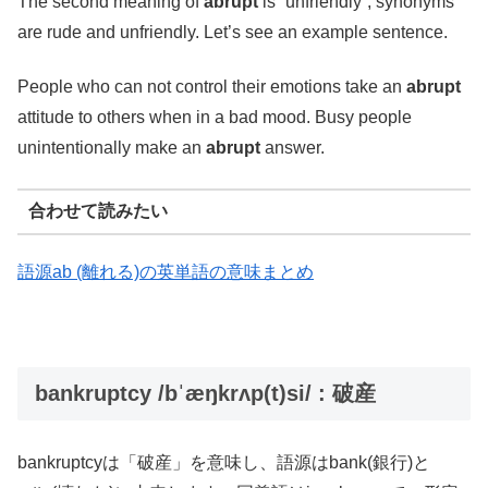
The second meaning of
abrupt
is “unfriendly”, synonyms
are rude and unfriendly. Let’s see an example sentence.
People who can not control their emotions take an
abrupt
attitude to others when in a bad mood. Busy people
unintentionally make an
abrupt
answer.
合わせて読みたい
語源ab (離れる)の英単語の意味まとめ
bankruptcy /bˈæŋkrʌp(t)si/ : 破産
bankruptcyは「破産」を意味し、語源はbank(銀行)と