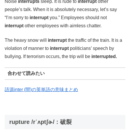
Noise
interrupts
sleep. It is rude to
interrupt
other
people’s talk. When it is absolutely necessary, let’s say
“I’m sorry to
interrupt
you.” Employees should not
interrupt
other employees with aimless chatter.
The heavy snow will
interrupt
the traffic of the train. It is a
violation of manner to
interrupt
politicians’ speech by
bullying. If terrorism occurs, the trip will be
interrupted.
合わせて読みたい
語源inter (間)の英単語の意味まとめ
rupture /rˈʌptʃɚ/ : 破裂