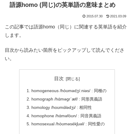
語源homo (同じ)の英単語の意味まとめ
2015.07.30
2021.03.09
この記事では語源homo（同じ）に関連する英単語を紹介
します。
目次から読みたい箇所をピックアップして読んでくださ
い。
目次
homogeneous /hòʊmədʒíːniəs/ : 同種の
homograph /hάməgr`æf/ : 同形異義語
homology /hoʊmάlədʒi/ : 相同性
homophone /hάməfòʊn/ : 同音異義語
homosexual /hòʊməsékʃuəl/ : 同性愛の