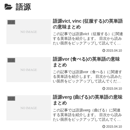
語源
語源vict, vinc (征服する)の英単語
語源
の意味まとめ
この記事では語源vict（征服する）に関連
する英単語を紹介します。 目次から読み
たい箇所をピックアップして読んでくだ
さい。convict /kənvíkt/ : 有罪と宣告する
2015.04.10
convictの意味は「有罪と宣言する」で、
語源はcom(強調)...
語源vor (食べる)の英単語の意味
語源
まとめ
この記事では語源vor（食べる）に関連す
る英単語を紹介します。 目次から読みた
い箇所をピックアップして読んでくださ
い。carnivore /kάɚnəv`ɔɚ/ : 肉食動物
2015.04.10
carnivoreの意味は「肉食動物」で、語源
はcaro(肉)とv...
語源verg (曲げる)の英単語の意味
語源
まとめ
この記事では語源verg（曲げる）に関連
する英単語を紹介します。 目次から読み
たい箇所をピックアップして読んでくだ
さい。converge /kənvˈɚːdʒ/ : 一点に収束
2015.04.10
するconvergeの意味は「一点に収束す