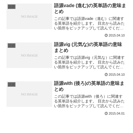
る」で、語源はcom(...
語源vade (進む)の英単語の意味ま
語源
とめ
この記事では語源vade（進む）に関連す
る英単語を紹介します。 目次から読みた
い箇所をピックアップして読んでくださ
い。evade /ɪvéɪd/ : 避けるevadeの意味は
2015.04.10
「避ける」で、語源はex(離れる)と
vadere(行く)に由来しま...
語源vig (元気な)の英単語の意味
語源
まとめ
この記事では語源vig（元気な）に関連す
る英単語を紹介します。 目次から読みた
い箇所をピックアップして読んでくださ
い。invigorate /ɪnvígərèɪt/ : 元気を出させ
2015.04.10
るinvigorateの意味は「元気を出させる」
で、語源は...
語源with (後ろ)の英単語の意味ま
語源
とめ
この記事では語源with（後ろ）に関連す
る英単語を紹介します。 目次から読みた
い箇所をピックアップして読んでくださ
い。withdraw /wɪðdrˈɔː/ : 引っ込める
2015.04.01
withdrawの意味は「引っ込める」で、語
源はwith(離れる)と...