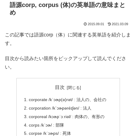
語源corp, corpus (体)の英単語の意味まと
め
2015.09.01
2021.03.09
この記事では語源corp（体）に関連する英単語を紹介しま
す。
目次から読みたい箇所をピックアップして読んでくださ
い。
目次
corporate /kˈɔɚp(ə)rət/ : 法人の、会社の
corporation /k`ɔɚpəréɪʃən/ : 法人
corporeal /kɔɚpˈɔːriəl/ : 肉体の、有形の
corps /kˈɔɚ/ : 部隊
corpse /kˈɔɚps/ : 死体