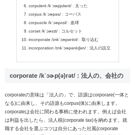
corpulent /kˈɔɚpjʊlənt/ : 太った
corpus /kˈɔɚpəs/ : コーパス
corpuscle /kˈɔɚpʌsl/ : 血球
corset /kˈɔɚsɪt/ : コルセット
incorporate /ɪnkˈɔɚpərèɪt/ : 取り込む
incorporation /ɪnk`ɔɚpəréɪʃən/ : 法人の設立
corporate /kˈɔɚp(ə)rət/ : 法人の、会社の
corporateの意味は「法人の」で、語源はcorporare(一体と
なる)に由来し、その語源もcorpus(体)に由来します。
corporateは会社に関わる事柄に使われます。例えば会社
は利益を出したら、法人税(corporate tax)を納めます。就
職する会社を選ぶコツは自分にあった社風(corporate