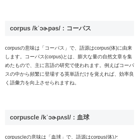
corpus /kˈɔɚpəs/ : コーパス
corpusの意味は「コーパス」で、語源はcorpus(体)に由来
します。コーパス(corpus)とは、膨大な量の自然文章を集
めたもので、主に言語の研究で使われます。例えばコーパ
スの中から頻繁に登場する英単語だけを覚えれば、効率良
く語彙力を向上させられますね。
corpuscle /kˈɔɚpʌsl/ : 血球
corpuscleの意味は「血球」で、語源はcorpus(体)と