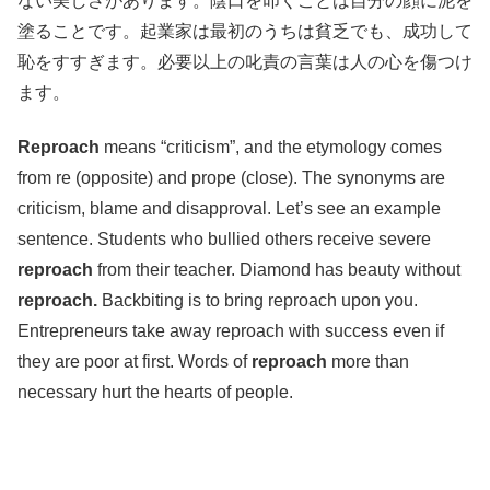
ない美しさがあります。陰口を叩くことは自分の顔に泥を
塗ることです。起業家は最初のうちは貧乏でも、成功して
恥をすすぎます。必要以上の叱責の言葉は人の心を傷つけ
ます。
Reproach
means “criticism”, and the etymology comes
from re (opposite) and prope (close). The synonyms are
criticism, blame and disapproval. Let’s see an example
sentence. Students who bullied others receive severe
reproach
from their teacher. Diamond has beauty without
reproach.
Backbiting is to bring reproach upon you.
Entrepreneurs take away reproach with success even if
they are poor at first. Words of
reproach
more than
necessary hurt the hearts of people.