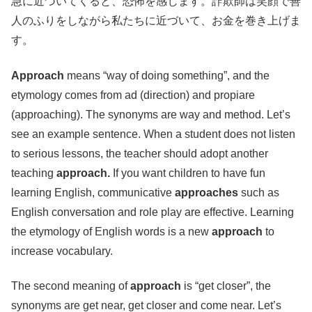
急に近づいてくると、恐怖を感じます。詐欺師は笑顔で善
人のふりをしながら私たちに近づいて、お金を巻き上げま
す。
Approach
means “way of doing something”, and the
etymology comes from ad (direction) and propiare
(approaching). The synonyms are way and method. Let’s
see an example sentence. When a student does not listen
to serious lessons, the teacher should adopt another
teaching
approach.
If you want children to have fun
learning English, communicative
approaches
such as
English conversation and role play are effective. Learning
the etymology of English words is a new
approach
to
increase vocabulary.
The second meaning of
approach
is “get closer”, the
synonyms are get near, get closer and come near. Let’s