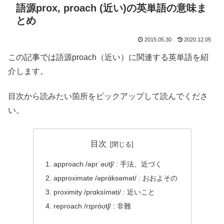
語源prox, proach (近い)の英単語の意味ま
とめ
2015.05.30
2020.12.05
この記事では語源proach（近い）に関連する英単語を紹
介します。
目次から読みたい箇所をピックアップして読んでくださ
い。
目次
approach /əprˈəʊtʃ/ : 手法、近づく
approximate /əprάksəmət/ : おおよその
proximity /prɑksíməṭi/ : 近いこと
reproach /rɪpróʊtʃ/ : 非難