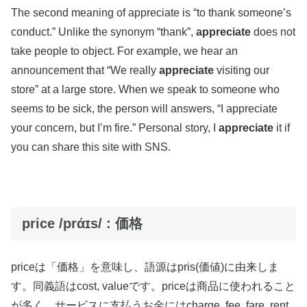
The second meaning of appreciate is “to thank someone’s
conduct.” Unlike the synonym “thank”,
appreciate
does not
take people to object. For example, we hear an
announcement that “We really
appreciate
visiting our
store” at a large store. When we speak to someone who
seems to be sick, the person will answers, “I appreciate
your concern, but I’m fire.” Personal story, I
appreciate
it if
you can share this site with SNS.
price /prάɪs/ : 価格
priceは「価格」を意味し、語源はpris(価値)に由来しま
す。同義語はcost, valueです。priceは商品に使われること
が多く、サービスに支払うお金にはcharge, fee, fare, rent