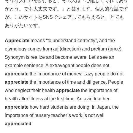
そうな人に声をかけると、その人は「心配してくれてあり
がとう。でも大丈夫です。」と答えます。個人的な話です
が、このサイトをSNSでシェアしてもらえると、とても
ありがたいです。
Appreciate
means “to understand correctly”, and the
etymology comes from ad (direction) and pretium (price).
Synonym is realize and become aware. Let’s see an
example sentence. A extravagant people does not
appreciate
the importance of money. Lazy people do not
appreciate
the importance of time and diligence. People
who neglect their health
appreciate
the importance of
health after illness at the first time. An avid teacher
appreciate
how hard students are doing. In Japan, the
importance of nursery teacher’s work is not well
appreciated.