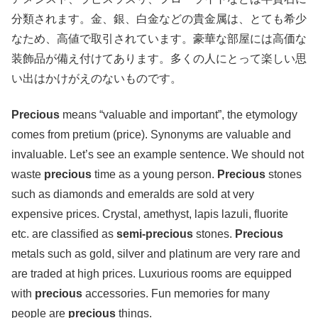
分類されます。金、銀、白金などの貴金属は、とても希少
なため、高値で取引されています。豪華な部屋には高価な
装飾品が備え付けてあります。多くの人にとって楽しい思
い出はかけがえのないものです。
Precious
means “valuable and important”, the etymology
comes from pretium (price). Synonyms are valuable and
invaluable. Let’s see an example sentence. We should not
waste
precious
time as a young person.
Precious
stones
such as diamonds and emeralds are sold at very
expensive prices. Crystal, amethyst, lapis lazuli, fluorite
etc. are classified as
semi-precious
stones.
Precious
metals such as gold, silver and platinum are very rare and
are traded at high prices. Luxurious rooms are equipped
with
precious
accessories. Fun memories for many
people are
precious
things.