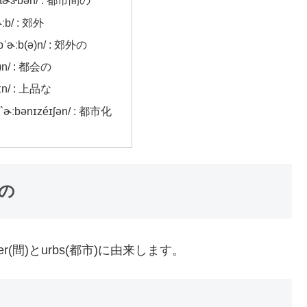
ɪ̀ntɚɝ́bən/ : 都市間の
ɚːb/ : 郊外
bˈɚːb(ə)n/ : 郊外の
ə)n/ : 都会の
éɪn/ : 上品な
 /`ɚːbənɪzéɪʃən/ : 都市化
間の
er(間)とurbs(都市)に由来します。