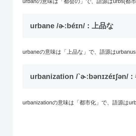
urbanの意味は「都会の」で、語源はurbs(都
urbane /ɚːbéɪn/ : 上品な
urbaneの意味は「上品な」で、語源はurban
urbanization /`ɚːbənɪzéɪʃən/
urbanizationの意味は「都市化」で、語源はu