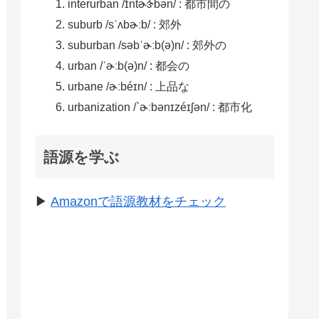
interurban /ɪ̀ntɚɝ́bən/ : 都市間の
suburb /sˈʌbɚːb/ : 郊外
suburban /səbˈɚːb(ə)n/ : 郊外の
urban /ˈɚːb(ə)n/ : 都会の
urbane /ɚːbéɪn/ : 上品な
urbanization /`ɚːbənɪzéɪʃən/ : 都市化
語源を学ぶ
▶︎
Amazonで語源教材をチェック