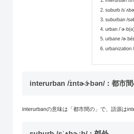
interurban /
suburb /sˈʌb
suburban /sə
urban /ˈɚːb(
urbane /ɚːb
urbanization
interurban /ɪ̀ntɚɝ́bən/ : 都市
interurbanの意味は「都市間の」で、語源はint
suburb /sˈʌbɚːb/ : 郊外