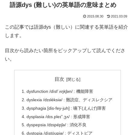
語源dys (難しい)の英単語の意味まとめ
2015.08.30
2021.03.09
この記事では語源dys（難しい）に関連する英単語を紹介
します。
目次から読みたい箇所をピックアップして読んでくださ
い。
目次
dysfunction /dìsfˈʌŋkʃən/ : 機能障害
dyslexia /dɪsléksiə/ : 難読症、ディスレクシア
dysphagia [dis-fey-juh] : 嚥下(えんげ)障害
dysplasia /dɪs.pleɪ”.ʒʌ/ : 形成障害
dyspepsia /dɪspépʃə/ : 消化不良
dystopia /dìstóʊpiə/ : ディストピア